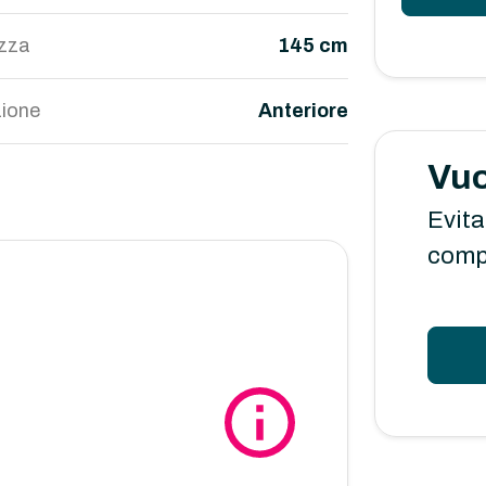
ezza
145 cm
ione
Anteriore
Vuo
Evita
comp