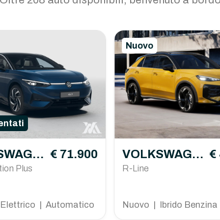
Oltre 208 auto disponibili, benvenuto a bord
Nuovo
ntati
SWAGE
€ 71.900
VOLKSWAGE
€
tion Plus
N T-Roc
R-Line
Elettrico | Automatico
Nuovo | Ibrido Benzina