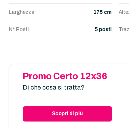
Larghezza
175 cm
Alt
N* Posti
5 posti
Traz
Promo Certo 12x36
Di che cosa si tratta?
Scopri di più