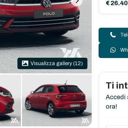
€ 26.4
Te
Wh
Visualizza gallery (12)
Ti i
Accedi 
ora!