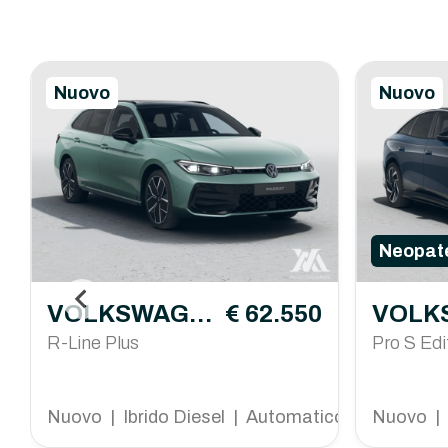
Nuovo
Nuovo
Neopate
VOLKSWAGE
€ 62.550
VOLK
N Passat
R-Line Plus
N ID.7
Pro S Edi
Nuovo | Ibrido Diesel | Automatico
Nuovo | 