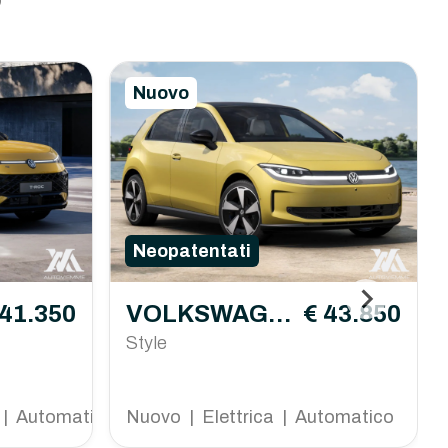
o
Nuovo
Neopatentati
 41.350
VOLKSWAGE
€ 43.850
N ID.Polo
Style
 | Automatico
Nuovo | Elettrica | Automatico