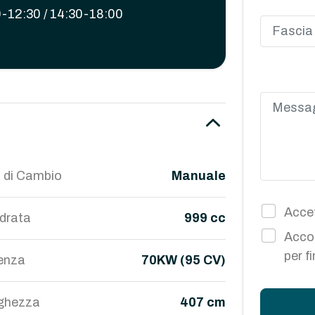
-12:30 / 14:30-18:00
 di Cambio
Manuale
Accet
ndrata
999 cc
Accon
per f
enza
70KW (95 CV)
ghezza
407 cm