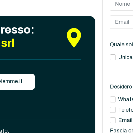
presso:
srl
Quale sol
Unica
iemme.it
Desidero 
What
Telef
Email
Fascia or
ato: